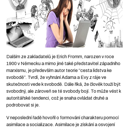
Dalším ze zakladatelů je Erich Fromm, narozen v roce
1900 v Německu a mimo jiné také představitel západního
marxismu, je především autor teorie “cesta lidstva ke
svobodě”. Tvrdí, že vyhnání Adama a Evy z ráje ve
skutečnosti vede k svobodě. Dále říká, že člověk touží být
svobodný, ale zároveň se té svobody bojí. To může vést k
autoritářské tendenci, což je snaha ovládat druhé a
podrobovat si je.
V neposlední řadě hovořil o formování charakteru pomocí
asimilace a socializace. Asimilace je získání a osvojení