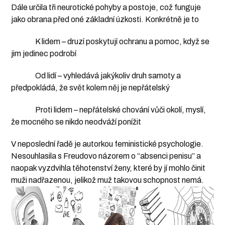
Dále určila tři neurotické pohyby a postoje, což funguje
jako obrana před oné základní úzkosti. Konkrétně je to
K lidem – druzí poskytují ochranu a pomoc, když se
jim jedinec podrobí
Od lidí – vyhledává jakýkoliv druh samoty a
předpokládá, že svět kolem něj je nepřátelský
Proti lidem – nepřátelské chování vůči okolí, myslí,
že mocného se nikdo neodváží ponížit
V neposlední řadě je autorkou feministické psychologie.
Nesouhlasila s Freudovo názorem o “absenci penisu” a
naopak vyzdvihla těhotenství ženy, které by jí mohlo činit
muži nadřazenou, jelikož muž takovou schopnost nemá.