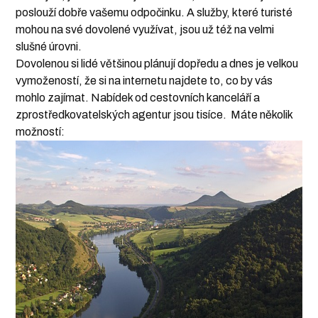
poslouží dobře vašemu odpočinku. A služby, které turisté
mohou na své dovolené využívat, jsou už též na velmi
slušné úrovni.
Dovolenou si lidé většinou plánují dopředu a dnes je velkou
vymožeností, že si na internetu najdete to, co by vás
mohlo zajímat. Nabídek od cestovních kanceláří a
zprostředkovatelských agentur jsou tisíce. Máte několik
možností: