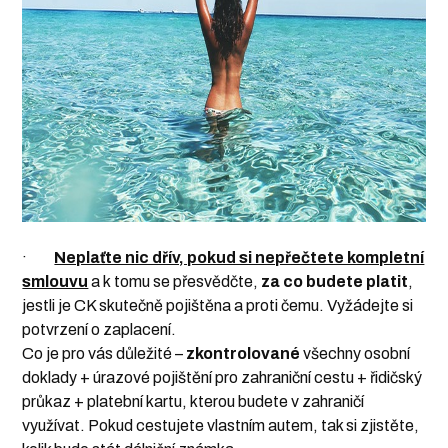
·
Neplaťte nic dřív, pokud si nepřečtete kompletní
smlouvu
a k tomu se přesvědčte,
za co budete platit
,
jestli je CK skutečně pojištěna a proti čemu. Vyžádejte si
potvrzení o zaplacení.
Co je pro vás důležité –
zkontrolované
všechny osobní
doklady + úrazové pojištění pro zahraniční cestu + řidičský
průkaz + platební kartu, kterou budete v zahraničí
využívat. Pokud cestujete vlastním autem, tak si zjistěte,