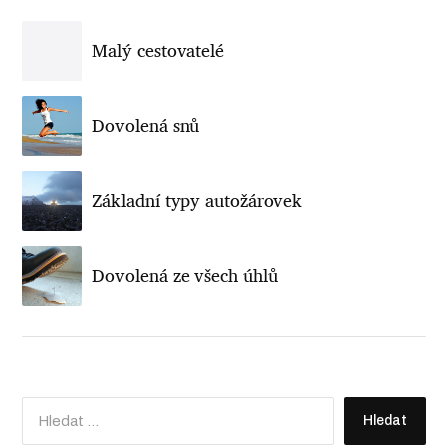
Malý cestovatelé
Dovolená snů
Základní typy autožárovek
Dovolená ze všech úhlů
V
y
h
l