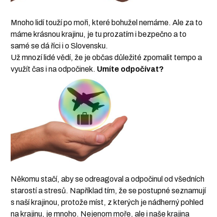
Mnoho lidí touží po moři, které bohužel nemáme. Ale za to
máme krásnou krajinu, je tu prozatím i bezpečno a to
samé se dá říci i o Slovensku.
Už mnozí lidé vědí, že je občas důležité zpomalit tempo a
využít čas i na odpočinek.
Umíte odpočívat?
Někomu stačí, aby se odreagoval a odpočinul od všedních
starostí a stresů. Například tím, že se postupné seznamují
s naší krajinou, protože míst, z kterých je nádherný pohled
na krajinu, je mnoho. Nejenom moře, ale i naše krajina