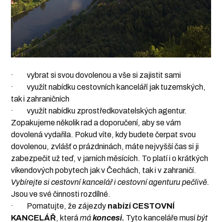
· vybrat si svou dovolenou a vše si zajistit sami
· využít nabídku cestovních kanceláří jak tuzemských,
tak i zahraničních
· využít nabídku zprostředkovatelských agentur.
Zopakujeme několik rad a doporučení, aby se vám
dovolená vydařila. Pokud víte, kdy budete čerpat svou
dovolenou, zvlášť o prázdninách, máte nejvyšší čas si ji
zabezpečit už teď, v jarních měsících. To platí i o krátkých
víkendových pobytech jak v Čechách, tak i v zahraničí.
Vybírejte si cestovní kancelář i cestovní agenturu pečlivě.
Jsou ve své činnosti rozdílné.
· Pomatujte, že zájezdy
nabízí
CESTOVNÍ
KANCELÁŘ
, která
má
koncesi
.
Tyto kanceláře musí
být