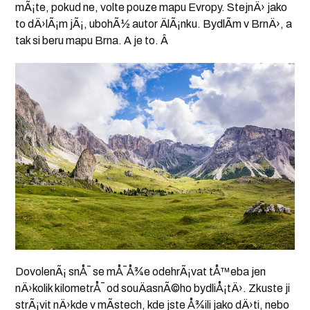
mÃ¡te, pokud ne, volte pouze mapu Evropy. StejnÄ› jako
to dÄ›lÃ¡m jÃ¡, ubohÃ½ autor ÄlÃ¡nku. BydlÃ­m v BrnÄ›, a
tak si beru mapu Brna. A je to. Â
DovolenÃ¡ snÅ¯ se mÅ¯Å¾e odehrÃ¡vat tÅ™eba jen
nÄ›kolik kilometrÅ¯ od souÄasnÃ©ho bydliÅ¡tÄ›. Zkuste ji
strÃ¡vit nÄ›kde v mÃ­stech, kde jste Å¾ili jako dÄ›ti, nebo