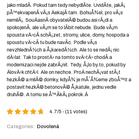
jako mladÃ­. Pokud tam tedy nebydlÃ­te. UvidÃ­te, jakÃ¡
pÅ™ekvapenÃ­ vÃ¡s ÄekajÃ­ tam. BohuÅ¾el, pro vÃ¡s
nemilÃ¡. SouÄasnÃ­ obyvatelÃ© budou asi rÃ¡di a
spokojenÃ­, ale vÃ¡m se to lÃ­bit nebude. Bude vÃ¡m
spousta vÄ›cÃ­ schÃ¡zet, stromy, ulice, domy, hospoda a
spoustu vÄ›cÃ­ tu bude navÃ­c. Podle vÃ¡s
nevzhlednÃ½ch a Å¡karedÃ½ch. Ale to se nedÃ¡ nic
dÄ›lat. Tak to prostÄ› na tomto svÄ›tÄ› chodÃ­ a
modernizaci nejde zabrÃ¡nit. Tedy, Å¡lo by to, pokud by
ÄlovÄ›k chtÄ›l. Ale on nechce. ProÄ nechÃ¡vat stÃ¡t
hezkÃ© a milÃ© domky, kdyÅ¾ je mÅ¯Å¾eme zboÅ™it a
postavit hezkÃ© betonovÃ© Å¡katule, jednu vedle
druhÃ©. A tomu se Å™Ã­kÃ¡ pokrok.Â
4.7/5 - (11 votes)
Categories:
Dovolená