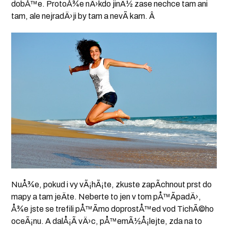
dobÅ™e. ProtoÅ¾e nÄ›kdo jinÃ½ zase nechce tam ani
tam, ale nejradÄ›ji by tam a nevÃ­ kam. Â
NuÅ¾e, pokud i vy vÃ¡hÃ¡te, zkuste zapÃ­chnout prst do
mapy a tam jeÄte. Neberte to jen v tom pÅ™Ã­padÄ›,
Å¾e jste se trefili pÅ™Ã­mo doprostÅ™ed vod TichÃ©ho
oceÃ¡nu. A dalÅ¡Ã­ vÄ›c, pÅ™emÃ½Å¡lejte, zda na to