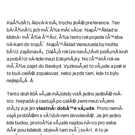
KaÅ¾dÃ½ ÄlovÄ›k mÃ¡ trochu jinÃ© preference. Ten
bÄ›Å¾nÃ½ jich mÅ¯Å¾e mÃ­t vÃ­ce. NapÅ™Ã­klad si
klidnÄ› mÅ¯Å¾e Å™Ã­ci, Å¾e tento rok pojede tÅ™eba
nÄ›kam do tropÅ¯. NapÅ™Ã­klad Venezuela by mohla
bÃ½t zajÃ­mavÃ¡. DalÅ¡Ã­ rok lze navÅ¡tÃ­vit polÃ¡rnÃ­ kruh
a pobÃ½t nÄ›kde mezi EskymÃ¡ky. No tÅ™etÃ­ rok se
mÅ¯Å¾e zajet do Beskyd. VyzkouÅ¡et to vÅ¡ude a pak si
to buÄ celÃ© zopakovat, nebo jezdit tam, kde to bylo
nejlepÅ¡Ã­. Â
Tento druh lidÃ­ vÅ¡ak mÃ¡lokdy volÃ­ jedno jedinÃ© mÃ­
sto. NejradÄ›ji cestujÃ­ po celÃ© zemi mezi vÅ¡emi
stÃ¡ty a je jim
vlastnÄ› dobÅ™e vÅ¡ude
. Proto nemÃ­
vajÃ­ problÃ©m s vÃ½bÄ›rem dovolenÃ©. Je jim jedno
kde budou, protoÅ¾e vÅ¡ude najdou nÄ›co pro sebe.
AÅ¥ jsou kdekoli, objevÃ­ tam svÅ¯j svÄ›t. A to je