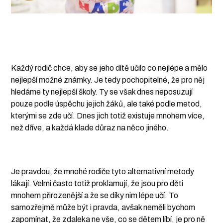
Každý rodič chce, aby se jeho dítě učilo co nejlépe a mělo
nejlepší možné známky. Je tedy pochopitelné, že pro něj
hledáme ty nejlepší školy. Ty se však dnes neposuzují
pouze podle úspěchu jejich žáků, ale také podle metod,
kterými se zde učí. Dnes jich totiž existuje mnohem více,
než dříve, a každá klade důraz na něco jiného.
Je pravdou, že mnohé rodiče tyto alternativní metody
lákají. Velmi často totiž proklamují, že jsou pro děti
mnohem přirozenější a že se díky nim lépe učí. To
samozřejmě může být i pravda, avšak neměli bychom
zapomínat, že zdaleka ne vše, co se dětem líbí, je pro ně