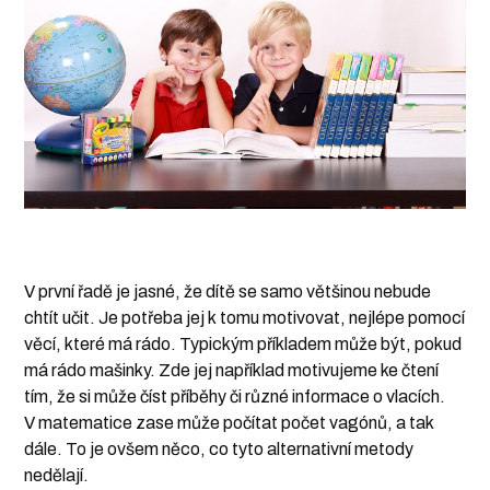
V první řadě je jasné, že dítě se samo většinou nebude
chtít učit. Je potřeba jej k tomu motivovat, nejlépe pomocí
věcí, které má rádo. Typickým příkladem může být, pokud
má rádo mašinky. Zde jej například motivujeme ke čtení
tím, že si může číst příběhy či různé informace o vlacích.
V matematice zase může počítat počet vagónů, a tak
dále. To je ovšem něco, co tyto alternativní metody
nedělají.