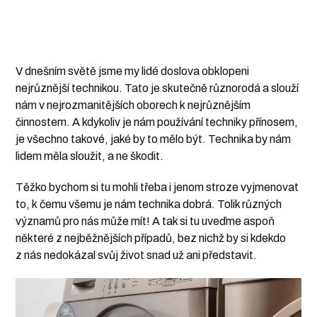
V dnešním světě jsme my lidé doslova obklopeni
nejrůznější technikou. Tato je skutečně různorodá a slouží
nám v nejrozmanitějších oborech k nejrůznějším
činnostem. A kdykoliv je nám používání techniky přínosem,
je všechno takové, jaké by to mělo být. Technika by nám
lidem měla sloužit, a ne škodit.
Těžko bychom si tu mohli třeba i jenom stroze vyjmenovat
to, k čemu všemu je nám technika dobrá. Tolik různých
významů pro nás může mít! A tak si tu uveďme aspoň
některé z nejběžnějších případů, bez nichž by si kdekdo
z nás nedokázal svůj život snad už ani představit.