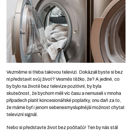
Vezměme si třeba takovou televizi. Dokázali byste si bez
ní představit svůj život? Vesměs těžko, že? A jediné, co
by bylo na životě bez televize pozitivní, by byla
skutečnost, že bychom měli víc času a nemuseli v mnoha
případech platit koncesionářské poplatky, onu daň za to,
že máme byť i jenom sebenesmysluplnější možnost chytat
televizní signál.
Nebo si představte život bez počítačů! Ten by nás stál