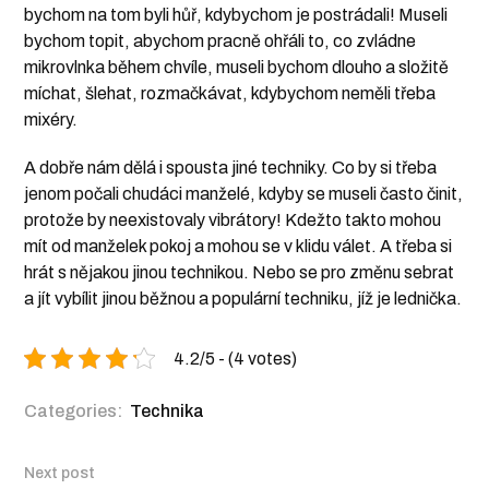
bychom na tom byli hůř, kdybychom je postrádali! Museli
bychom topit, abychom pracně ohřáli to, co zvládne
mikrovlnka během chvíle, museli bychom dlouho a složitě
míchat, šlehat, rozmačkávat, kdybychom neměli třeba
mixéry.
A dobře nám dělá i spousta jiné techniky. Co by si třeba
jenom počali chudáci manželé, kdyby se museli často činit,
protože by neexistovaly vibrátory! Kdežto takto mohou
mít od manželek pokoj a mohou se v klidu válet. A třeba si
hrát s nějakou jinou technikou. Nebo se pro změnu sebrat
a jít vybílit jinou běžnou a populární techniku, jíž je lednička.
4.2/5 - (4 votes)
Categories:
Technika
Next post