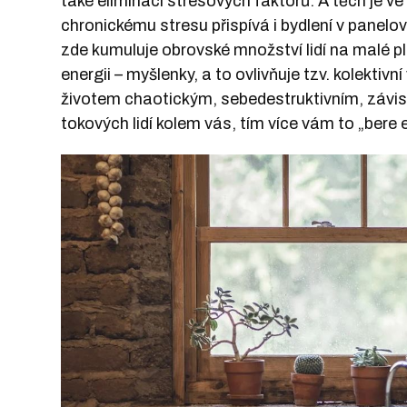
také eliminací stresových faktorů. A těch je v
chronickému stresu přispívá i bydlení v panelové
zde kumuluje obrovské množství lidí na malé pl
energii – myšlenky, a to ovlivňuje tzv. kolektivn
životem chaotickým, sebedestruktivním, závist
tokových lidí kolem vás, tím více vám to „bere e