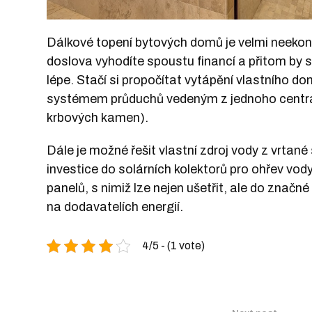
Dálkové topení bytových domů je velmi neek
doslova vyhodíte spoustu financí a přitom by 
lépe. Stačí si propočítat vytápění vlastního d
systémem průduchů vedeným z jednoho centráln
krbových kamen).
Dále je možné řešit vlastní zdroj vody z vrtané 
investice do solárních kolektorů pro ohřev vody
panelů, s nimiž lze nejen ušetřit, ale do značn
na dodavatelích energií.
4/5 - (1 vote)