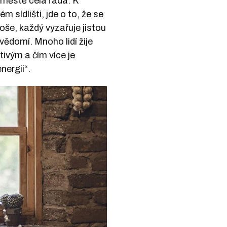
e městě celá řada. K
m sídlišti, jde o to, že se
oše, každý vyzařuje jistou
í vědomí. Mnoho lidí žije
ivým a čím více je
nergii“.