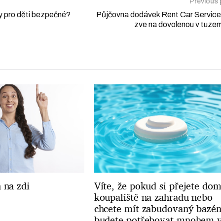
Previous
y pro děti bezpečné?
Půjčovna dodávek Rent Car Service
zve na dovolenou v tuze
 na zdi
Víte, že pokud si přejete dom
koupaliště na zahradu nebo
chcete mít zabudovaný bazén
budete potřebovat mnohem v