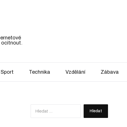
nternetové
 ocitnout.
Sport
Technika
Vzdělání
Zábava
V
y
h
l
e
d