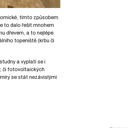
onomické, tímto způsobem
se to dalo řešit mnohem
omu dřevem, a to nejlépe
ího topeniště (krbu či
studny a vyplatí se i
, či fotovoltaických
é míry se stát nezávislými