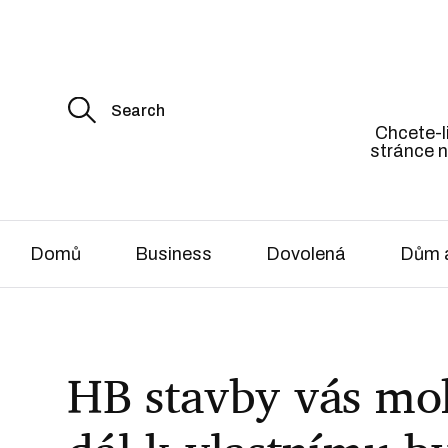
S
e
Chcete-li
a
stránce n
r
c
h
f
o
r
Domů
Business
Dovolená
Dům a
:
HB stavby vás mo