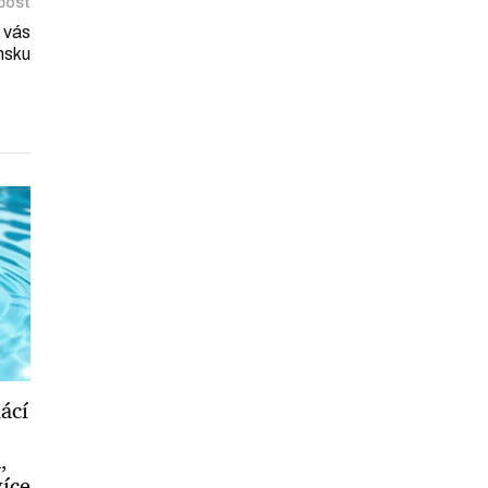
 post
 vás
msku
ácí
,
íce