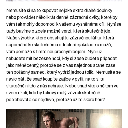
Nemusíte si na to kupovat nějaké extra drahé doplňky
nebo provádět několikrát denně zázračné cviky, které by
vám tak mohly dopomoci k vašemu vysněnému cíli. Nyní se
tady bavíme o zcela možné verzi, která skutečně jde.
Naše výrobky, které obsahují tu zázračnou látku, která
napomáhá ke skutečnému oddálení ejakulace u mužů,
vám pomůže s tímto neúprosným bojem. Nyní už
nebudete mít bezesné noci, kdy si zase budete připadat
jako méněcenný, protože se z vás najednou stane zase
ten pořádný samec, který vydrží jednou tolik. Nemusíte se
navíc bát, že snad koupíte zajíce v pytli, na to si tu
skutečně nikdo z nás nehraje. Nebo snad víte o někom ve
svém okolí, kdo by takový malý zázrak skutečně
potřeboval a co nejdříve, protože už to skoro hoří?