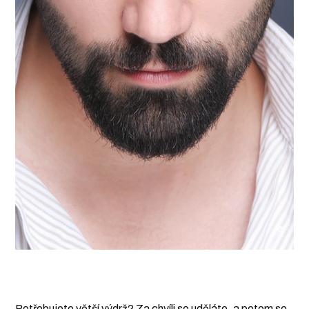
Potřebujete větší výdrž? Za chvíli se uděláte, a potom se