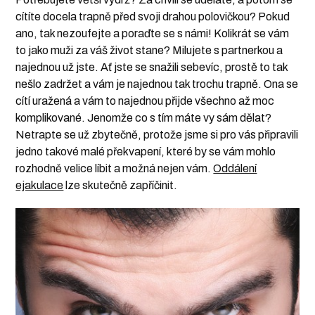
cítíte docela trapně před svoji drahou polovičkou? Pokud
ano, tak nezoufejte a poraďte se s námi! Kolikrát se vám
to jako muži za váš život stane? Milujete s partnerkou a
najednou už jste. Ať jste se snažili sebevíc, prostě to tak
nešlo zadržet a vám je najednou tak trochu trapně. Ona se
cítí uražená a vám to najednou přijde všechno až moc
komplikované. Jenomže co s tím máte vy sám dělat?
Netrapte se už zbytečně, protože jsme si pro vás připravili
jedno takové malé překvapení, které by se vám mohlo
rozhodně velice líbit a možná nejen vám.
Oddálení
ejakulace
lze skutečně zapříčinit.