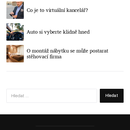
Co je to virtuální kancelář?
Auto si vyberte klidně hned
O montáž nábytku se může postarat
stěhovací firma
V
y
h
l
e
d
á
v
á
n