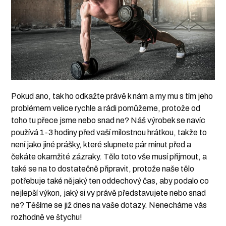
Pokud ano, tak ho odkažte právě k nám a my mu s tím jeho
problémem velice rychle a rádi pomůžeme, protože od
toho tu přece jsme nebo snad ne? Náš výrobek se navíc
používá 1-3 hodiny před vaší milostnou hrátkou, takže to
není jako jiné prášky, které slupnete pár minut před a
čekáte okamžité zázraky. Tělo toto vše musí přijmout, a
také se na to dostatečně připravit, protože naše tělo
potřebuje také nějaký ten oddechový čas, aby podalo co
nejlepší výkon, jaký si vy právě představujete nebo snad
ne? Těšíme se již dnes na vaše dotazy. Nenecháme vás
rozhodně ve štychu!