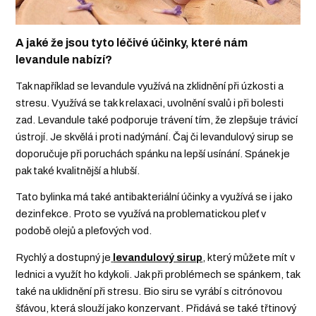
A jaké že jsou tyto léčivé účinky, které nám
levandule nabízí?
Tak například se levandule využívá na zklidnění při úzkosti a
stresu. Využívá se tak k relaxaci, uvolnění svalů i při bolesti
zad. Levandule také podporuje trávení tím, že zlepšuje trávicí
ústrojí. Je skvělá i proti nadýmání. Čaj či levandulový sirup se
doporučuje při poruchách spánku na lepší usínání. Spánek je
pak také kvalitnější a hlubší.
Tato bylinka má také antibakteriální účinky a využívá se i jako
dezinfekce. Proto se využívá na problematickou pleť v
podobě olejů a pleťových vod.
Rychlý a dostupný je
levandulový sirup
, který můžete mít v
lednici a využít ho kdykoli. Jak při problémech se spánkem, tak
také na uklidnění při stresu. Bio siru se vyrábí s citrónovou
šťávou, která slouží jako konzervant. Přidává se také třtinový