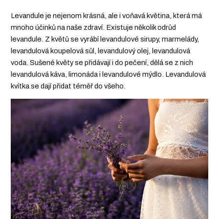
Levandule je nejenom krásná, ale i voňavá květina, která má
mnoho účinků na naše zdraví. Existuje několik odrůd
levandule. Z květů se vyrábí levandulové sirupy, marmelády,
levandulová koupelová sůl, levandulový olej, levandulová
voda. Sušené květy se přidávají i do pečení, dělá se z nich
levandulová káva, limonáda i levandulové mýdlo. Levandulová
kvítka se dají přidat téměř do všeho.