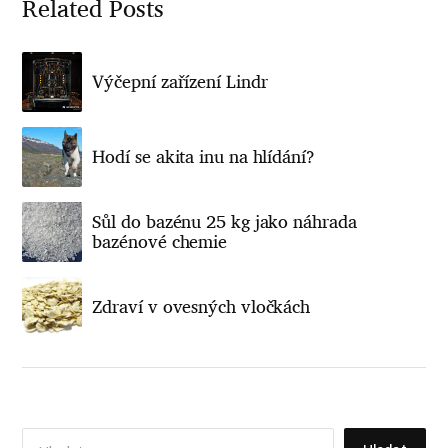
Related Posts
Výčepní zařízení Lindr
Hodí se akita inu na hlídání?
Sůl do bazénu 25 kg jako náhrada
bazénové chemie
Zdraví v ovesných vločkách
V
y