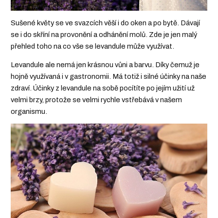
Sušené květy se ve svazcích věší i do oken a po bytě. Dávají
se i do skříní na provonění a odhánění molů. Zde je jen malý
přehled toho na co vše se levandule může využívat.
Levandule ale nemá jen krásnou vůni a barvu. Díky čemuž je
hojně využívaná i v gastronomii. Má totiž i silné účinky na naše
zdraví. Účinky z levandule na sobě pocítíte po jejím užití už
velmi brzy, protože se velmi rychle vstřebává v našem
organismu.