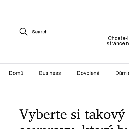
S
e
Chcete-li
a
stránce n
r
c
h
f
o
r
Domů
Business
Dovolená
Dům a
:
Vyberte si takový