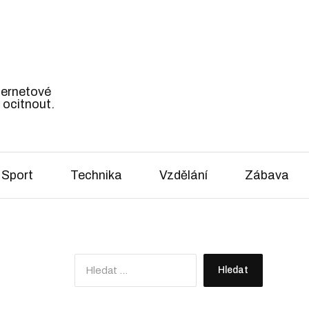
nternetové
 ocitnout.
Sport
Technika
Vzdělání
Zábava
V
y
h
l
e
d