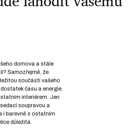
ude lahodit vašemu
vašeho domova a stále
vali? Samozřejmě, že
ůležitou součástí vašeho
 dostatek času a energie.
ostatním interiérem. Jen
ní sedací soupravou a
a i barevně s ostatním
lice důležitá.