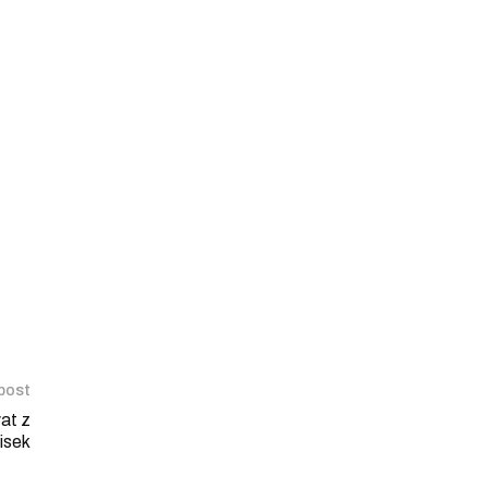
 post
at z
isek