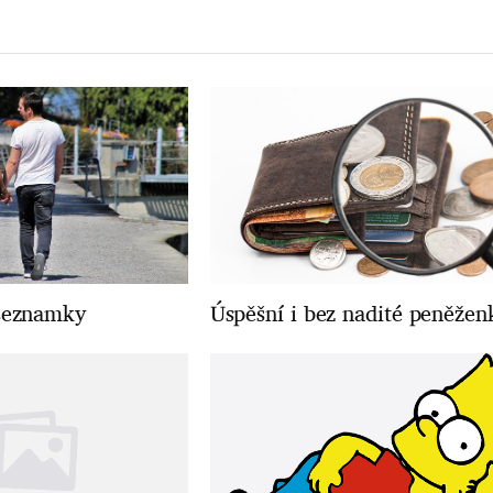
 seznamky
Úspěšní i bez nadité peněžen