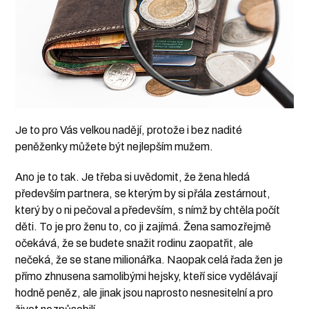
Je to pro Vás velkou nadějí, protože
i bez nadité
peněženky můžete být
nejlepším mužem
.
Ano je to tak. Je třeba si uvědomit, že žena hledá
především partnera, se kterým by si přála zestárnout,
který by o ni pečoval a především, s nímž by chtěla počít
děti. To je pro ženu to, co ji zajímá. Žena samozřejmě
očekává, že se budete snažit rodinu zaopatřit, ale
nečeká, že se stane milionářka. Naopak celá řada žen je
přímo zhnusena samolibými hejsky, kteří sice vydělávají
hodně peněz, ale jinak jsou naprosto nesnesitelní a pro