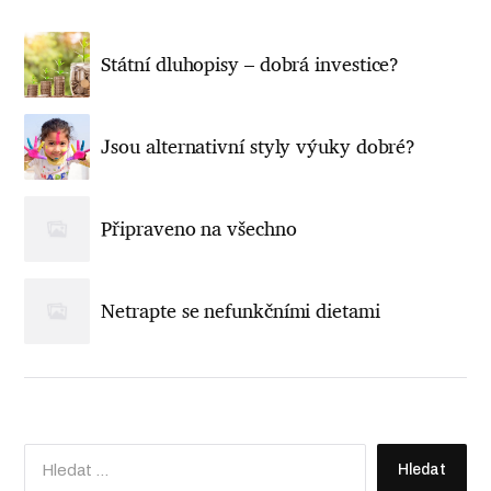
Státní dluhopisy – dobrá investice?
Jsou alternativní styly výuky dobré?
Připraveno na všechno
Netrapte se nefunkčními dietami
V
y
h