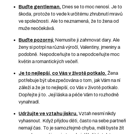
Buďte gentleman.
Dnes se to moc nenosí. Je to
škoda, protože to vede k určitému zhrubnutí mravů
ve společnosti. Ale to neznamená, že to žena od
muže neočekává.
Buďte pozorný.
Nemusíte ji zahrnovat dary. Ale
ženy si potrpí na různá výročí, Valentiny, jmeniny a
podobně. Nepodceňujte to a nepodceňujte moc
květin a romantických večeří.
Je to nejlepší, co Vás v životě potkalo.
Žena
potřebuje být ubezpečována o tom, jak Vám na ní
záleží a že je to nejlepší, co Vás v životě potkalo.
Dopřejte ji to. Její láska a péče Vám to rozhodně
vynahradí.
Udržujte ve vztahu jiskru.
Vztah nesmí nikdy
vyhasnout. Když přijdou děti, často na sebe partneři
nemají čas. To je samozřejmě chyba, měli byste žít