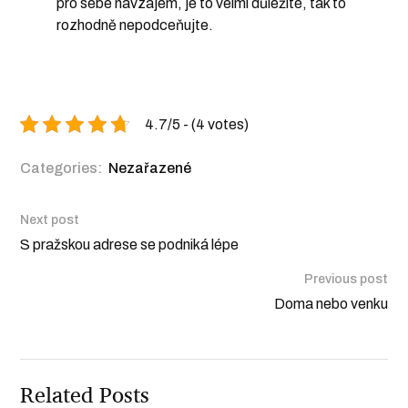
pro sebe navzájem, je to velmi důležité, tak to
rozhodně nepodceňujte.
4.7/5 - (4 votes)
Categories:
Nezařazené
Next post
S pražskou adrese se podniká lépe
Previous post
Doma nebo venku
Related Posts